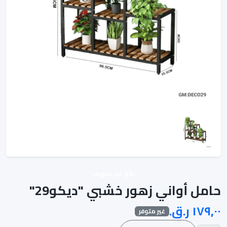
بائع غير معروف
حامل أواني زهور خشبي "ديكو29"
غير متوفر