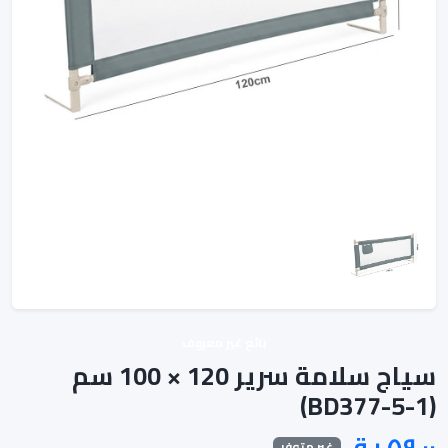
بائع غير معروف
سياج سلامة سرير 120 × 100 سم
(BD377-5-1)
غير متوفر