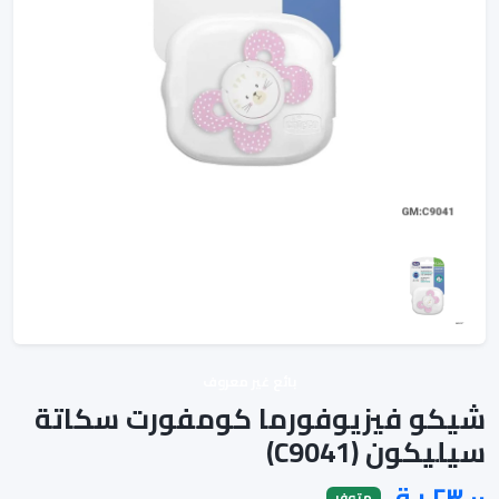
بائع غير معروف
شيكو فيزيوفورما كومفورت سكاتة
سيليكون (C9041)
متوفر