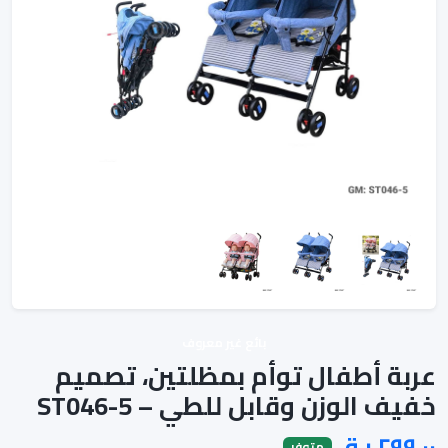
بائع غير معروف
عربة أطفال توأم بمظلتين، تصميم
خفيف الوزن وقابل للطي – ST046-5
متوفر