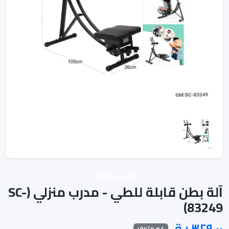
بائع غير معروف
آلة بطن قابلة للطي - مدرب منزلي (SC-
83249)
غير متوفر