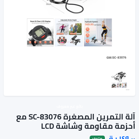
بائع غير معروف
آلة التمرين المصغرة SC-83076 مع
أحزمة مقاومة وشاشة LCD
متوفر