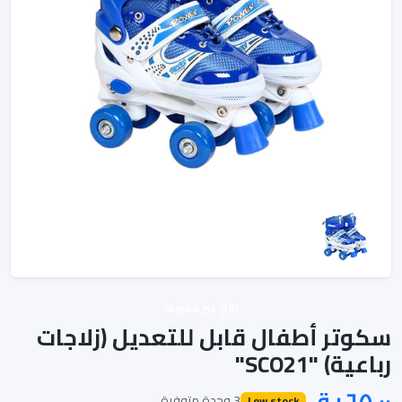
بائع غير معروف
سكوتر أطفال قابل للتعديل (زلاجات
رباعية) "SCO21"
3 وحدة متوفرة
Low stock