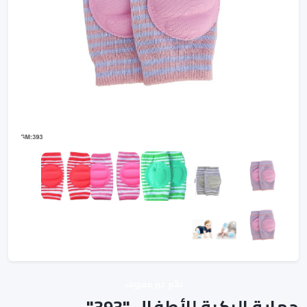
بائع غير معروف
حماية الركبة للأطفال "393"