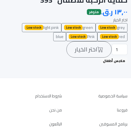
متوفر
اختر الخيار
light pink
green
grey
Low stock
Low stock
Low stock
blue
Pink
red
Low stock
Low stock
اختر الخيار
ملابس أطفال
سياسة الخصوصية
شروط الاستخدام
فروعنا
من نحن
برنامج المسوقين
البائعون