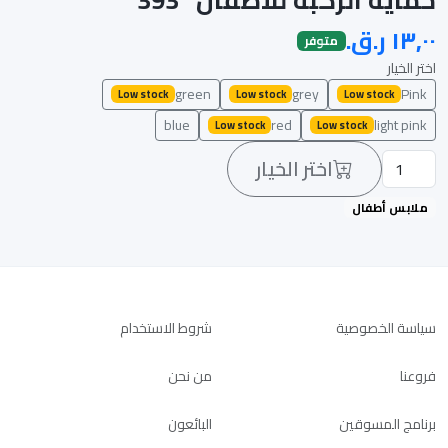
متوفر
اختر الخيار
green
grey
Pink
Low stock
Low stock
Low stock
blue
red
light pink
Low stock
Low stock
اختر الخيار
ملابس أطفال
سياسة الخصوصية
شروط الاستخدام
فروعنا
من نحن
برنامج المسوقين
البائعون