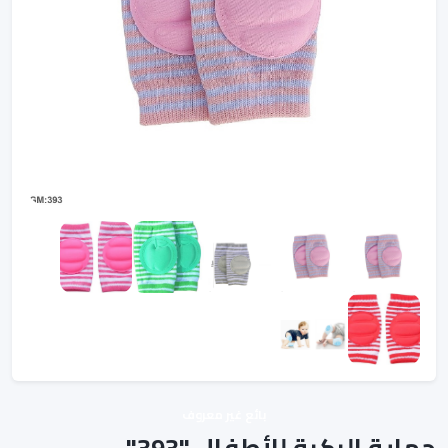
بائع غير معروف
حماية الركبة للأطفال "393"