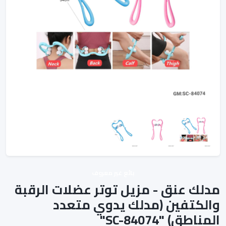
بائع غير معروف
مدلك عنق - مزيل توتر عضلات الرقبة
والكتفين (مدلك يدوي متعدد
المناطق) "SC-84074"