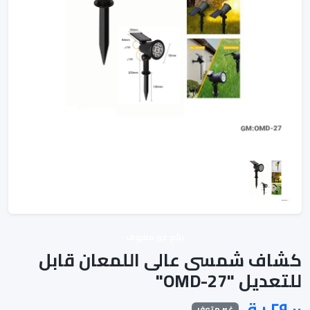
بائع غير معروف
كشاف شمسى عالى اللمعان قابل
للتعديل "OMD-27"
غير متوفر