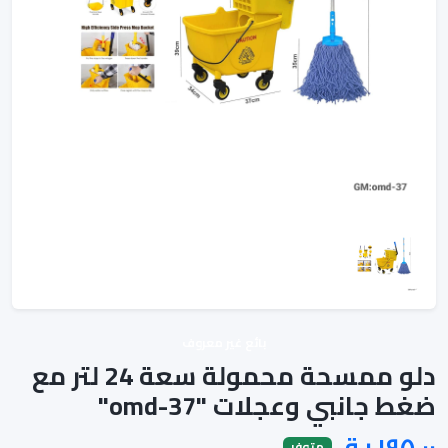
بائع غير معروف
دلو ممسحة محمولة سعة 24 لتر مع
ضغط جانبي وعجلات "omd-37"
متوفر