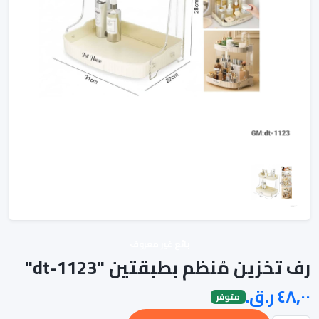
بائع غير معروف
رف تخزين مُنظم بطبقتين "dt-1123"
متوفر