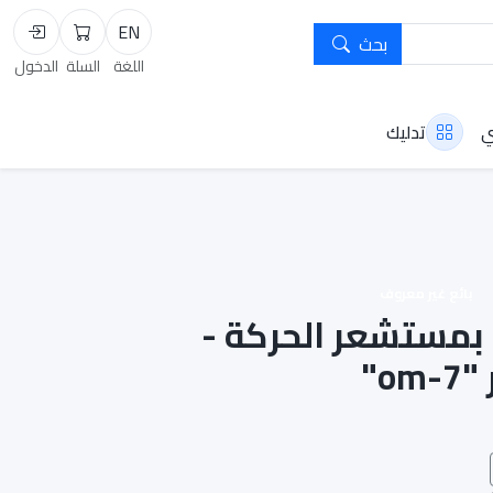
EN
بحث
السلة
تسجيل
اللغة
السلة
الدخول
ي
تدليك
بائع غير معروف
 بمستشعر الحركة -
o"