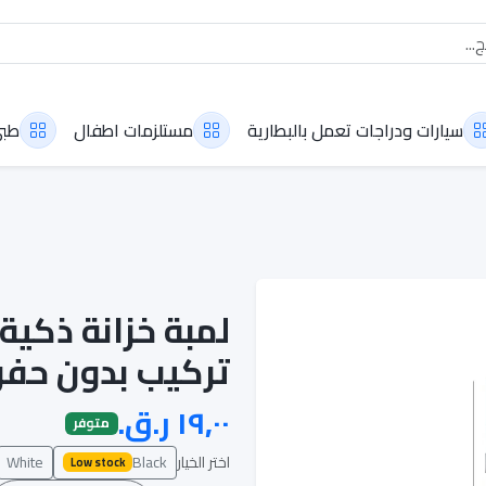
سيارات ودراجات تعمل بالبطارية
مستلزمات اطفال
طب
لمبة خزانة ذكية
تركيب بدون حفر "m-7
متوفر
اختر الخيار
Black
White
Low stock