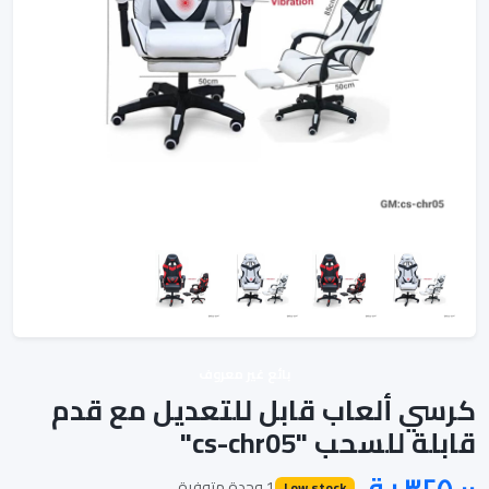
بائع غير معروف
كرسي ألعاب قابل للتعديل مع قدم
قابلة للسحب "cs-chr05"
1 وحدة متوفرة
Low stock