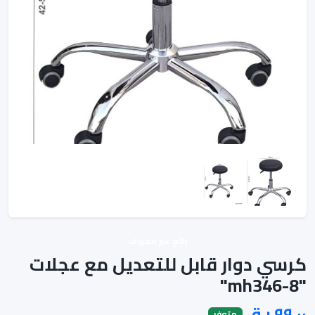
بائع غير معروف
كرسي دوار قابل للتعديل مع عجلات
"mh346-8"
متوفر