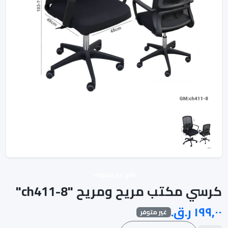
بائع غير معروف
كرسي مكتب مريح ومريح "ch411-8"
غير متوفر