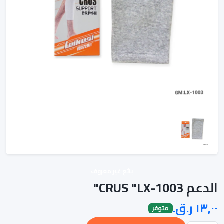
بائع غير معروف
الدعم CRUS "LX-1003"
متوفر