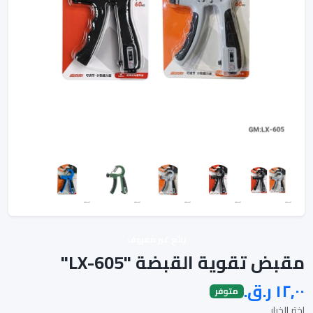
بائع غير معروف
مقبض تقوية القبضة "LX-605"
متوفر
اختر الخيار