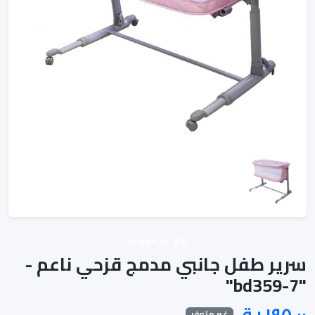
بائع غير معروف
سرير طفل جانبي مدمج قزحي ناعم -
"bd359-7"
غير متوفر