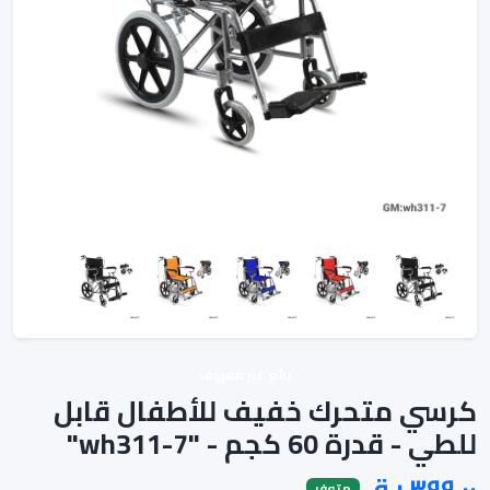
بائع غير معروف
كرسي متحرك خفيف للأطفال قابل
للطي - قدرة 60 كجم - "wh311-7"
متوفر