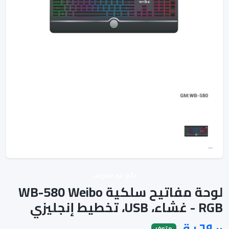
بائع غير معروف
لوحة مفاتيح سلكية WB-580 Weibo
RGB - غشاء، USB، تخطيط إنجليزي
متوفر