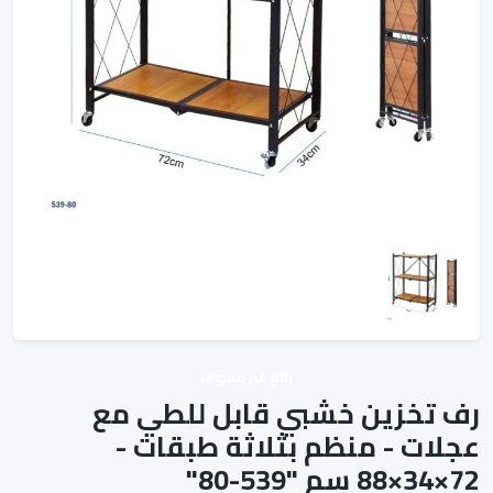
بائع غير معروف
رف تخزين خشبي قابل للطي مع
عجلات - منظم بثلاثة طبقات -
72×34×88 سم "539-80"