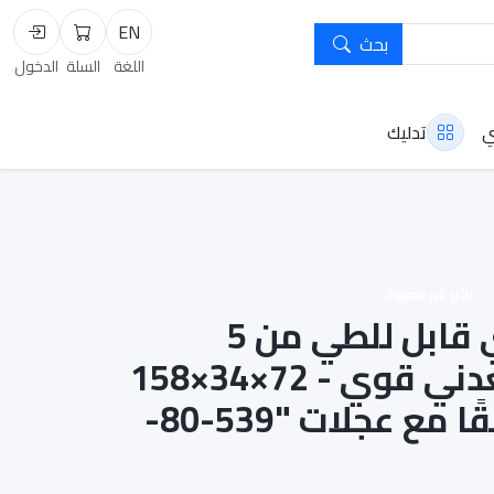
EN
بحث
السلة
تسجيل
اللغة
السلة
الدخول
ي
تدليك
بائع غير معروف
رف تخزين خشبي قابل للطي من 5
طبقات | إطار معدني قوي - 72×34×158
سم | مجهز مسبقًا مع عجلات "539-80-