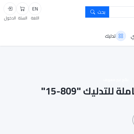
EN
بحث
السلة
تسجيل
اللغة
السلة
الدخول
ي
تدليك
بائع غير معروف
للتدليك "809-15"