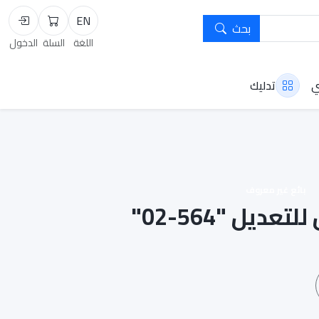
EN
بحث
السلة
تسجيل
اللغة
السلة
الدخول
ي
تدليك
بائع غير معروف
ديل "564-02"