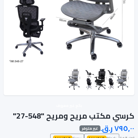
بائع غير معروف
كرسي مكتب مريح ومريح "548-27"
غير متوفر