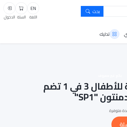
EN
بحث
السلة
تسجيل
اللغة
السلة
الدخول
ي
تدليك
بائع غير معروف
مجموعة رياضية للأطفال 3 في 1 تضم
تون "SP1"
لة