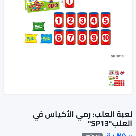
بائع غير معروف
لعبة العلب: رمي الأكياس في
العلب"SP13"
غير متوفر