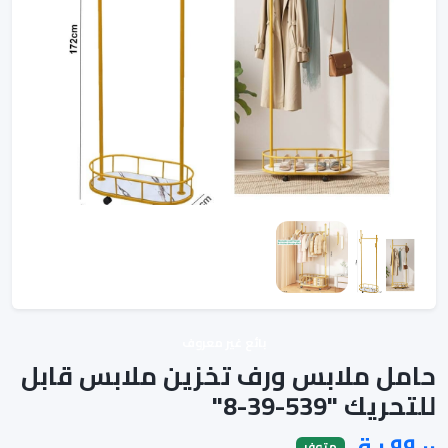
بائع غير معروف
حامل ملابس ورف تخزين ملابس قابل
للتحريك "539-39-8"
متوفر