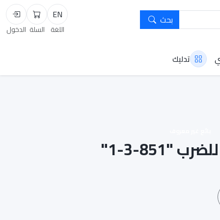
EN
بحث
السلة
تسجيل
اللغة
السلة
الدخول
ي
تدليك
بائع غير معروف
 "851-3-1"