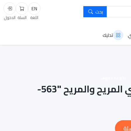
EN
بحث
السلة
تسجيل
اللغة
السلة
الدخول
ي
تدليك
بائع غير معروف
الكرسي المكتبي المريح والمريح "563-
لة