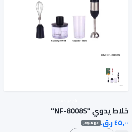
بائع غير معروف
خلاط يدوي "NF-8008S"
غير متوفر