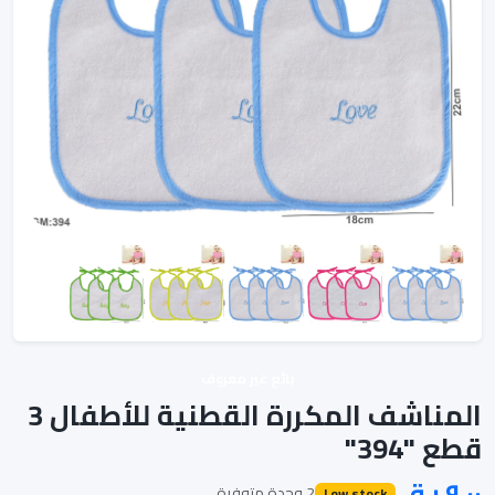
بائع غير معروف
المناشف المكررة القطنية للأطفال 3
قطع "394"
2 وحدة متوفرة
Low stock